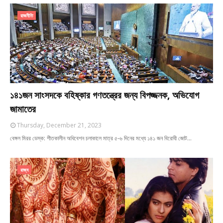
রাজনীতি
১৪১জন সাংসদকে বহিষ্কার গণতন্ত্রের জন্য বিপজ্জনক, অভিযোগ
জামাতের
Thursday, December 21, 2023
বেঙ্গল মিরর ডেস্ক: শীতকালীন অধিবেশন চলাকালে মাত্র ৫-৬ দিনের মধ্যে ১৪১ জন বিরোধী জোট…
রাজ্য