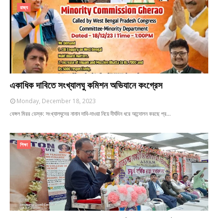
রাজ্য
একাধিক দাবিতে সংখ্যালঘু কমিশন অভিযানে কংগ্রেস
Monday, December 18, 2023
বেঙ্গল মিরর ডেস্ক: সংখ্যালঘুদের নানান দাবি-দাওয়া নিয়ে দীর্ঘদিন ধরে আন্দোলন করছে প্র…
শিক্ষা