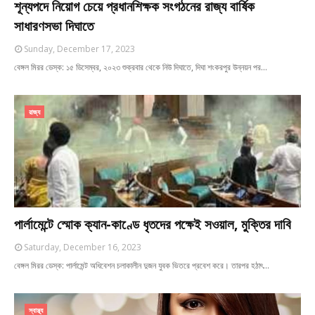
শূন্যপদে নিয়োগ চেয়ে প্রধানশিক্ষক সংগঠনের রাজ্য বার্ষিক
সাধারণসভা দিঘাতে
Sunday, December 17, 2023
বেঙ্গল মিরর ডেস্ক: ১৫ ডিসেম্বর, ২০২৩ শুক্রবার থেকে নিউ দিঘাতে, দিঘা শংকরপুর উন্নয়ন পর…
রাজ্য
পার্লামেন্টে স্মোক ক্যান-কাণ্ডে ধৃতদের পক্ষেই সওয়াল, মুক্তির দাবি
Saturday, December 16, 2023
বেঙ্গল মিরর ডেস্ক: পার্লামেন্ট অধিবেশন চলাকালীন দুজন যুবক ভিতরে প্রবেশ করে। তারপর হঠাৎ…
স্বাস্থ্য