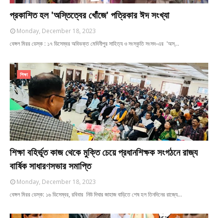
প্রকাশিত হল 'অস্তিত্বের খোঁজে' পত্রিকার ঈদ সংখ্যা
Monday, December 18, 2023
বেঙ্গল মিরর ডেস্ক : ১৭ ডিসেম্বর অবিভক্ত মেদিনীপুর সাহিত্য ও সংস্কৃতি সংসদ-এর 'অস্…
শিক্ষা
শিক্ষা বহির্ভূত কাজ থেকে মুক্তি চেয়ে প্রধানশিক্ষক সংগঠনে রাজ্য
বার্ষিক সাধারণসভার সমাপ্তি
Monday, December 18, 2023
বেঙ্গল মিরর ডেস্ক: ১৬ ডিসেম্বর, রবিবার নিউ দিঘার জাহাজ বাড়িতে শেষ হল তিনদিনের রাজ্যে…