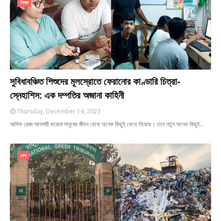
শিক্ষা
সুবিধাবঞ্চিত শিশুদের মূলস্রোতে ফেরানোর কাণ্ডারি চিত্রা-
স্নেহাশিস: এক দম্পতির অজানা কাহিনী
Thursday, December 14, 2023
আসিফ রেজা আনসারী করোনা মানুষের জীবন থেকে অনেক কিছুই কেড়ে নিয়েছে। তবে নতুন অনেক কিছুই…
দেশ