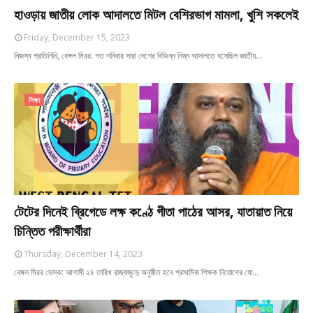
হাওড়ায় জাতীয় লোক আদালতে মিটল বেশিরভাগ মামলা, খুশি সকলেই
Friday, December 15, 2023
নিজস্ব প্রতিনিধি, বেঙ্গল মিরর: গত শনিবার সারা দেশের বিভিন্ন নিম্ন আদালতে বসেছিল জাতীয…
শিক্ষা
টেটের দিনেই ব্রিগেডে লক্ষ কণ্ঠে গীতা পাঠের আসর, যাতায়াত নিয়ে
চিন্তিত পরীক্ষার্থীরা
Thursday, December 14, 2023
বেঙ্গল মিরর ডেস্ক: আগামী ২৪ তারিখ রাজ্যজুড়ে অনুষ্ঠিত হবে প্রাথমিক শিক্ষক নিয়োগের যো…