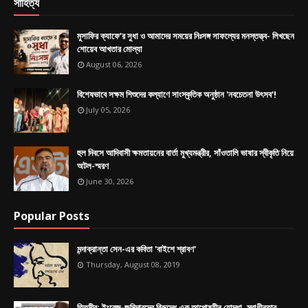
সাহিত্য
মুসাফির ক্যাফে’র সুধা ও আমাদের সময়ের নিঃসঙ্গ সাফল্যের মনস্তত্ত্ব- লিখছেন
শোয়েব আখতার মোল্যা
August 06, 2026
বিশেষভাবে সক্ষম শিশুদের কল্যাণে সাংস্কৃতিক অনুষ্ঠান 'নবচেতনা উৎসব'!
July 05, 2026
হুল দিবসে আদিবাসী ক্ষমতায়নের বার্তা মুখ্যমন্ত্রীর, সাঁওতালি ভাষার স্বীকৃতি নিয়ে
অটল-স্মরণ
June 30, 2026
Popular Posts
মন্দাক্রান্তা সেন-এর কবিতা 'বাইশে শ্রাবণ'
Thursday, August 08, 2019
তিতুমীর: ইংরেজ-জমিদারদের বিরুদ্ধে এক আপোষহীন যোদ্ধা, স্বাধীনতার