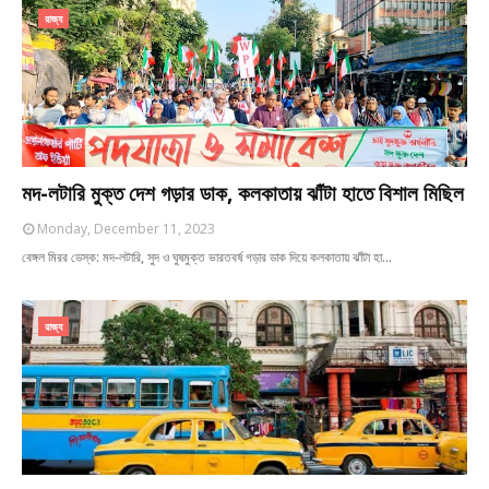
রাজ্য
মদ-লটারি মুক্ত দেশ গড়ার ডাক, কলকাতায় ঝাঁটা হাতে বিশাল মিছিল
Monday, December 11, 2023
বেঙ্গল মিরর ডেস্ক: মদ-লটারি, সুদ ও ঘুষমুক্ত ভারতবর্ষ গড়ার ডাক দিয়ে কলকাতায় ঝাঁটা হা…
রাজ্য