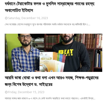
বর্ধমানে টেরাকোটার ফলক ও মুসলিম সাম্রাজ্যের পতনের রহস্য:
অনালোচিত ইতিহাস
Saturday, December 16, 2023
সেখ মনোয়ার হোসেন মধ্যযুগে সুবে বাংলার শরিফাবাদ অর্থাৎ বর্ধমান সবথেকে বড় জমিদারি ছিল।…
আরবি ভাষা বোঝা ও কথা বলা এখন আরও সহজ, শিক্ষক-পড়ুয়াদের
জন্য বিশেষ উদ্যোগ ড. সাইদুরের
Friday, December 15, 2023
সামান্য অক্ষর জ্ঞান থাকলে ৬-৭ মাসে যে কেউ অনর্গল আরবিতে কথা বলতে পারবেন। এমনটাই বিশ্বা…