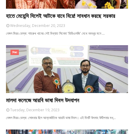
হাতে মেহেন্দি দিলেই আটকে যাবে বিয়ে! সাবধান করছে সরকার
Wednesday, December 20, 2023
বেঙ্গল মিরর ডেস্ক: শাহরুখ খানের সেই বিখ্যাত সিনেমা 'ডিডিএলজি' দেখে নববধূর মনে …
শিক্ষা
মালদা কলেজে আরবি ভাষা দিবস উদযাপন
Tuesday, December 19, 2023
বেঙ্গল মিরর ডেস্ক: সোমবার ছিল আন্তর্জাতিক আরবি ভাষা দিবস। এই দিনটি উৎসাহ উদ্দীপনার মধ্…