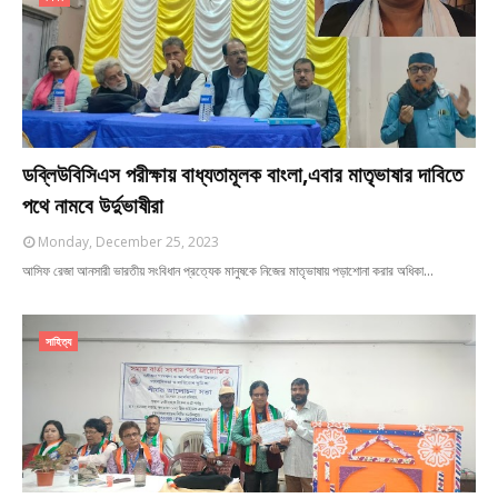
ডব্লিউবিসিএস পরীক্ষায় বাধ্যতামূলক বাংলা,এবার মাতৃভাষার দাবিতে
পথে নামবে উর্দুভাষীরা
Monday, December 25, 2023
আসিফ রেজা আনসারী ভারতীয় সংবিধান প্রত্যেক মানুষকে নিজের মাতৃভাষায় পড়াশোনা করার অধিকা…
সাহিত্য