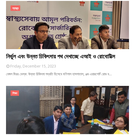
স্বাস্থ্য
নির্ভুল এবং উন্নত চিকিৎসায় পথ দেখাচ্ছে এআই ও রোবোটিক্স
Friday, December 15, 2023
বেঙ্গল মিরর ডেস্ক: উন্নত চিকিৎসা পদ্ধতি হিসেবে মণিপাল হাসপাতাল, ওল্ড এয়ারপোর্ট রোড ব…
শিক্ষা