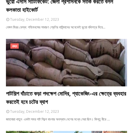
ভুয়ো এসসি সার্টিফিকেট: জেলা প্রশাসনকে সতর্ক করতে বলল
কলকাতা হাইকোর্ট
Tuesday, December 12, 2023
বেঙ্গল মিরর ডেস্ক: পশ্চিমবঙ্গের সাধারণ শ্রেণির বাসিন্দাদের অনেকেই ভুয়ো নথিপত্র দিয়ে…
রাজ্য
পাটশিল্প বাঁচাতে কড়া পদক্ষেপ মোদির, প্যাকেজিং-এর ক্ষেত্রে ব্যবহার
করতেই হবে চটের ব্যাগ
Tuesday, December 12, 2023
জাহানারা খাতুন একটা সময় পাট শিল্পে বাংলার অবস্থান দেশের মধ্যে সেরা ছিল। কিন্তু ধীরে …