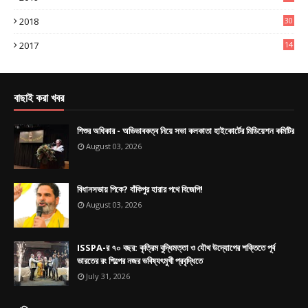
0
2018
30
4
2017
14
9
বাছাই করা খবর
শিশুর অধিকার - অভিভাবকত্ব নিয়ে সভা কলকাতা হাইকোর্টের মিডিয়েশন কমিটির
August 03, 2026
বিধানসভায় পিকে? বাঁকিপুর হারার পথে বিজেপি!
August 03, 2026
ISSPA-র ৭০ বছর: কৃত্রিম বুদ্ধিমত্তা ও যৌথ উদ্যোগের শক্তিতে পূর্ব
ভারতের রং শিল্পের নজর ভবিষ্যৎমুখী প্রবৃদ্ধিতে
July 31, 2026