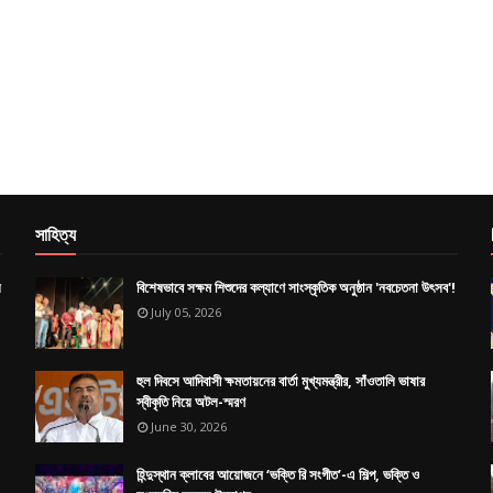
সাহিত্য
য়
বিশেষভাবে সক্ষম শিশুদের কল্যাণে সাংস্কৃতিক অনুষ্ঠান 'নবচেতনা উৎসব'!
July 05, 2026
হুল দিবসে আদিবাসী ক্ষমতায়নের বার্তা মুখ্যমন্ত্রীর, সাঁওতালি ভাষার
স্বীকৃতি নিয়ে অটল-স্মরণ
June 30, 2026
হিন্দুস্থান ক্লাবের আয়োজনে ‘ভক্তি রি সংগীত’-এ শিল্প, ভক্তি ও