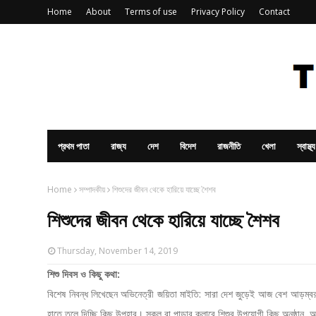
Home
About
Terms of use
Privacy Policy
Contact
প্রথম পাতা
রাজ্য
দেশ
বিদেশ
রাজনীতি
খেলা
স্বাস্থ্য
Home
সম্পাদকীয়
শিশুদের জীবন থেকে হারিয়ে যাচ্ছে শৈশব
শিশুদের জীবন থেকে হারিয়ে যাচ্ছে শৈশব
Thursday, November 14, 2019
শিশু দিবস ও কিছু কথা:
বিশেষ
নিবন্ধ লিখেছেন অভিনেত্রী জয়িতা মাইতি:
সারা দেশ জুড়েই আজ বেশ আড়ম্বরপূ
হাতে তুলে দিচ্ছি কিছু উপহার। স্কুল বা পাড়ার ক্লাবে শিশুর উপযোগী কিছু অনুষ্ঠান