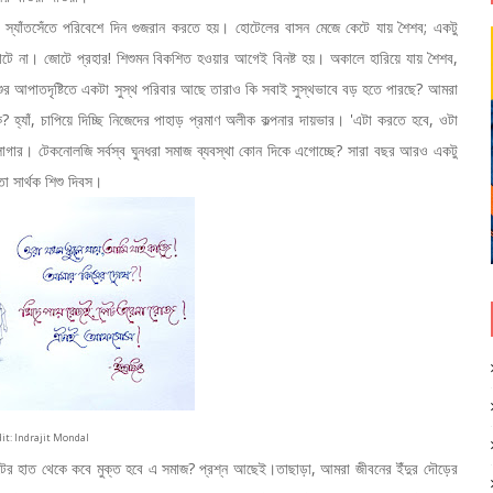
 স্যাঁতসেঁতে পরিবেশে দিন গুজরান করতে হয়। হোটেলের বাসন মেজে কেটে যায় শৈশব; একটু
োটে না। জোটে প্রহার! শিশুমন বিকশিত হওয়ার আগেই বিনষ্ট হয়। অকালে হারিয়ে যায় শৈশব,
শুর আপাতদৃষ্টিতে একটা সুস্থ পরিবার আছে তারাও কি সবাই সুস্থভাবে বড় হতে পারছে? আমরা
া কি? হ্যাঁ, চাপিয়ে দিচ্ছি নিজেদের পাহাড় প্রমাণ অলীক কল্পনার দায়ভার। 'এটা করতে হবে, ওটা
লাগার। টেকনোলজি সর্বস্ব ঘুনধরা সমাজ ব্যবস্থা কোন দিকে এগোচ্ছে? সারা বছর আরও একটু
ো সার্থক শিশু দিবস।
it: Indrajit Mondal
ীটের হাত থেকে কবে মুক্ত হবে এ সমাজ? প্রশ্ন আছেই।তাছাড়া, আমরা জীবনের ইঁদুর দৌড়ের