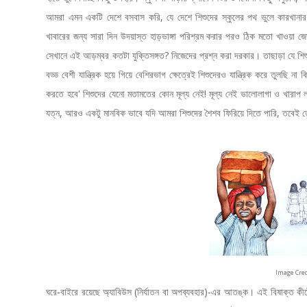
আমরা এমন একটি দেশে বসবাস করি, যে দেশে শিশুদের স্কুলের পথ ভুলে কারখানার
খাবারের জন্য সারা দিন উদয়াস্ত হাড়ভাঙ্গা পরিশ্রম করার পরও ঠিক মতো খাওয়া জ
সেখানে এই আড়ম্বর কতটা যুক্তিসঙ্গত? নিজেদের প্রশ্ন করা দরকার। তাছাড়া যে শি
বড্ড বেশী যান্ত্রিক হয়ে গিয়ে বেশিরভাগ ক্ষেত্রেই শিশুদেরও যান্ত্রিক করে তুলছি ন
করতে হবে' শিশুদের যেনো মতামতের কোন মূল্য নেই! মূল্য নেই ভালোলাগা ও খারাপ 
যত্ন, আরও একটু মানবিক ভাবে যদি আমরা শিশুদের শৈশব ফিরিয়ে দিতে পারি, তবেই ত
Image Cred
ঘরে-বাইরে রয়েছে অ্যাবিউস (নির্যাতন বা অপব্যবহার)-এর আতঙ্ক। এই বিষাক্ত ক