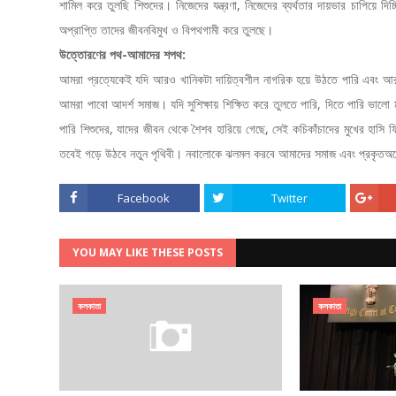
শামিল করে তুলছি শিশুদের। নিজেদের যন্ত্রণা, নিজেদের ব্যর্থতার দায়ভার চাপিয়ে 
অপ্রাপ্তি তাদের জীবনবিমুখ ও বিপথগামী করে তুলছে।
উত্তোরণের পথ-আমাদের শপথ:
আমরা প্রত্যেকেই যদি আরও খানিকটা দায়িত্বশীল নাগরিক হয়ে উঠতে পারি এবং আর
আমরা পাবো আদর্শ সমাজ। যদি সুশিক্ষায় শিক্ষিত করে তুলতে পারি, দিতে পারি ভালো ম
পারি শিশুদের, যাদের জীবন থেকে শৈশব হারিয়ে গেছে, সেই কচিকাঁচাদের মুখের হাসি 
তবেই গড়ে উঠবে নতুন পৃথিবী। নবালোকে ঝলমল করবে আমাদের সমাজ এবং প্রকৃতঅর্থ
Facebook
Twitter
YOU MAY LIKE THESE POSTS
কলকাতা
কলকাতা