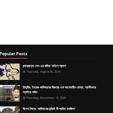
Popular Posts
মন্দাক্রান্তা সেন-এর কবিতা 'বাইশে শ্রাবণ'
Thursday, August 08, 2019
তিতুমীর: ইংরেজ-জমিদারদের বিরুদ্ধে এক আপোষহীন যোদ্ধা, স্বাধীনতার
লড়াইয়ে শহিদ
Thursday, November 19, 2020
বিশেষ নিবন্ধ: আদিনাথের মন্দিরই কী আদিনা মসজিদ?