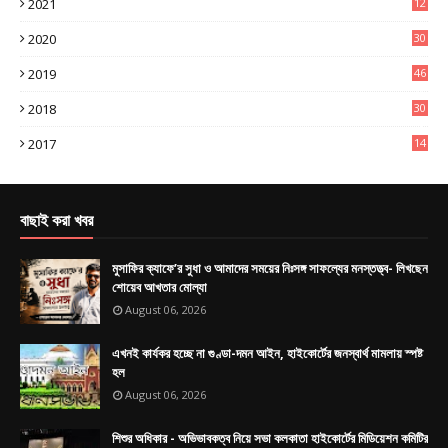
2021
12
9
2020
30
6
2019
46
0
2018
30
4
2017
14
9
বাছাই করা খবর
মুসাফির ক্যাফে’র সুধা ও আমাদের সময়ের নিঃসঙ্গ সাফল্যের মনস্তত্ত্ব- লিখছেন
শোয়েব আখতার মোল্যা
August 06, 2026
এখনই কার্যকর হচ্ছে না গুণ্ডা-দমন আইন, হাইকোর্টের জনস্বার্থ মামলায় স্পষ্ট
হল
August 06, 2026
শিশুর অধিকার - অভিভাবকত্ব নিয়ে সভা কলকাতা হাইকোর্টের মিডিয়েশন কমিটির