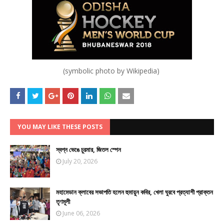
(symbolic photo by Wikipedia)
YOU MAY LIKE THESE POSTS
স্বপ্ন ভেঙে চুরমার, জিতল স্পেন
July 20, 2026
মহামেডান ক্লাবের সভাপতি হলেন হুমায়ুন কবির, খেলা ঘুরবে প্রত্যাশী প্রাক্তন
তৃণমূলী
June 06, 2026