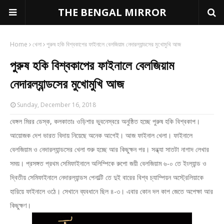
THE BENGAL MIRROR
Home
খেলা
পুরুষ হকি বিশ্বকাপের ফাইনালে বেলজিয়াম নেদারল্যান্ডসের মুখোমুখি আজ
পুরুষ হকি বিশ্বকাপের ফাইনালে বেলজিয়াম
নেদারল্যান্ডসের মুখোমুখি আজ
Sunday, December 16, 2018
বেঙ্গল মিরর ডেস্ক, কলকাতাঃ ওড়িশার ভুবনেস্বরে অনুষ্ঠিত হচ্ছে পুরুষ হকি বিশ্বকাপ।
আয়োজক দেশ ভারত বিদায় নিয়েছে অনেক আগেই। আজ ফাইনাল খেলা। ফাইনালে
বেলজিয়াম ও নেদারল্যান্ডসের খেলা শুরু হচ্ছে আর কিছুক্ষন পর। সন্ধ্যা সাতটা নাগাদ লেখার
সময়। প্রসঙ্গত প্রথম সেমিফাইনালে অলিম্পিকে রুপো জয়ী বেলজিয়াম ৬-০ তে ইংল্যান্ড ও
দ্বিতীয় সেমিফাইনালে নেদারল্যান্ডস পেনাল্টি তে দুই বারের বিশ্ব চ্যাম্পিয়ন অস্ট্রেলিয়াকে
হারিয়ে ফাইনালে ওঠে। সেখানে ব্যবধানে ছিল ৪-৩। এবার কোন দল কাপ জেতে অপেক্ষা আর
কিছুক্ষণ।