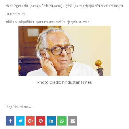
পরপর ‘ভুবন সোম’ (১৯৬৯), ‘কোরাস’(১৯৭৪), ‘মৃগয়া’ (১৯৭৬) প্রভৃতি ছবি বাংলা চলচ্চিত্রের
মোড় বদলে দেয়।
জাতীয় ও আন্তর্জাতিক স্তরে পেয়েছেন অগণিত পুরস্কার ও সম্মান।
Photo credit: hindustanTimes
বিস্তারিত আসছে......