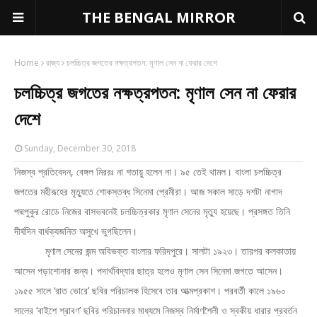
THE BENGAL MIRROR
Home
রাজ্য
চলচ্চিত্র জগতের নক্ষত্রপতন: মৃণাল সেন না ফেরার দেশে
চলচ্চিত্র জগতের নক্ষত্রপতন: মৃণাল সেন না ফেরার
দেশে
Sunday, December 30, 2018
নিজস্ব প্রতিবেদন, বেঙ্গল মিররঃ না শতায়ু হলেন না। ৯৫ তেই থামল। বাংলা চলচ্চিত্র
জগতের মহীরূহের মৃত্যুতে শোকস্তব্ধ সিনেমা প্রেমীরা। আজ সকাল সাড়ে দশটা নাগাদ
পদ্মপুকুর রোডে নিজের বাসভবনেই চলচ্চিত্রকার মৃণাল সেনের মৃত্যু হয়েছে। প্রসঙ্গত তিনি
দীর্ঘদিন বার্ধক্যজনিত অসুখে ভুগছিলেন।
মৃণাল সেনের জন্ম অবিভক্ত বাংলার ফরিদপুরে। সালটা ১৯২৩। তারপর কলকাতায়
আসেন পড়াশোনার জন্য। পদার্থবিদ্যার ছাত্র হলেও মৃণাল সেন সিনেমা জগতে আসেন।
১৯৫৫ সালে ‘রাত ভোরে’ ছবির পরিচালক হিসেবে তার আত্মপ্রকাশ। পরবর্তী কালে ১৯৬০
সালের ‘বাইশে শ্রাবণ’ ছবির পরিচালনার মাধ্যমে নিজস্ব নির্মাণশৈলী ও স্বকীয় ধারার প্রবর্তন