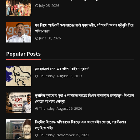
July 05, 2026
হুল দিবসে আদিবাসী ক্ষমতায়নের বার্তা মুখ্যমন্ত্রীর, সাঁওতালি ভাষার স্বীকৃতি নিয়ে
অটল-স্মরণ
June 30, 2026
Popular Posts
মন্দাক্রান্তা সেন-এর কবিতা 'বাইশে শ্রাবণ'
Thursday, August 08, 2019
মুসাফির ক্যাফে’র সুধা ও আমাদের সময়ের নিঃসঙ্গ সাফল্যের মনস্তত্ত্ব- লিখছেন
শোয়েব আখতার মোল্যা
Thursday, August 06, 2026
তিতুমীর: ইংরেজ-জমিদারদের বিরুদ্ধে এক আপোষহীন যোদ্ধা, স্বাধীনতার
লড়াইয়ে শহিদ
Thursday, November 19, 2020