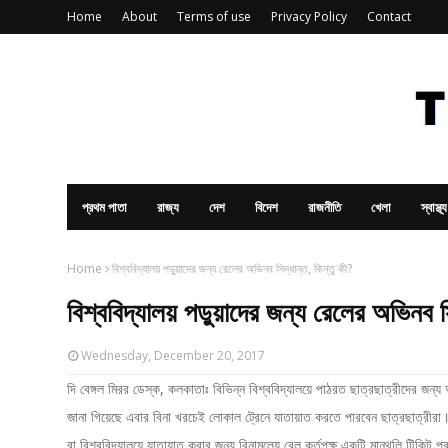
Home
About
Terms of use
Privacy Policy
Contact
প্রথম পাতা
রাজ্য
দেশ
বিদেশ
রাজনীতি
খেলা
স্বাস্থ্য
Home
বিশ্ববিদ্যালয় পড়ুয়াদের জন্য রেলের অভিনব সিদ্ধান্ত, কিন্তু কী?
বিশ্ববিদ্যালয় পড়ুয়াদের জন্য রেলের অভিনব স
Wednesday, December 20, 2017
দি বেঙ্গল মিরর ডেস্ক, কলকাতাঃ বিভিন্ন বিশ্ববিদ্যালয়ে পাঠরত ছাত্রছাত্রীদের জন্য 
জানা গিয়েছে এবার বিনা খরচেই লোকাল ট্রেনে যাতায়াত করতে পারবেন ছাত্রছাত্রীরা। 
বা বিশ্ববিদ্যালয়ে যাতায়াত করার জন্য বিনামূল্যে রেল কর্তৃপক্ষ একটি মান্থলি টিক