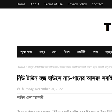
Home
About
Terms of use
Privacy Policy
Contact
প্রথম পাতা
রাজ্য
দেশ
বিদেশ
রাজনীতি
খেলা
স্বাস্থ্য
Home
রাজ্য
নিউ টাউন হজ হাউসে নাচ-গানের আসর! সবাইকে নিয়েই চলতে হবে, সাফাই কর্তৃপক্ষ
নিউ টাউন হজ হাউসে নাচ-গানের আসর! সবাইক
Thursday, December 01, 2022
আসিফ রেজা আনসারী
বিয়ের অনুষ্ঠানে ভাড়া দেওয়া, বিভিন্ন চাকরির পরীক্ষার কোচিং দেওয়া কিংবা