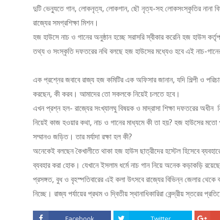
দুটি ভেন্যুতে গান, লোকনৃত্য, লোকগান, ছৌ নৃত্য-সহ লোকসংস্কৃতির নানা 
রাজ্যের সমগ্রশিক্ষা মিশন।
হজ হাউসে নাচ ও গানের অনুষ্ঠান হচ্ছে সরাসরি স্বীকার করেনি হজ হাউস কর্তৃপ
তথ্য ও সংস্কৃতি দফতরের নথি বলছে হজ হাউসের মধ্যেও হবে এই নাচ-গানের
এক প্রশ্নের জবাবে রাজ্য হজ কমিটির এক অফিসার জানান, যদি শিল্পী ও পরিচা
করছেন, কী করব। আমাদের তো সকলকে নিয়েই চলতে হবে।
এখন প্রশ্ন হল- রাজ্যের সংখ্যালঘু বিষয়ক ও মাদ্রাসা শিক্ষা দফতরের অধীন ন
নিয়েই কাজ হওয়ার কথা, নাচ ও গানের মাধ্যমে কী তা হয়? হজ হাউসের মতো প্রত
সম্মানও জড়িত। তার মর্যাদা রক্ষা হল কী?
অনেকেই বলছেন কৈখালীতে থাকা হজ হাউস ছাত্রীদের হস্টেল হিসেবে ব্যবহা
ব্যবহার করা হোক। যেখানে ইসলাম ধর্মে নাচ গান নিয়ে অনেক কড়াকড়ি রয়েছ
প্রসঙ্গত, বুধ ও বৃহস্পতিবারের এই কলা উৎসবে রাজ্যের বিভিন্ন জেলার থেকে বহ
নিচ্ছে। রাজ্য পর্যায়ের প্রথম ও দ্বিতীয় স্থানাধিকারিরা কেন্দ্রীয় স্তরের প
Facebook
Twitter