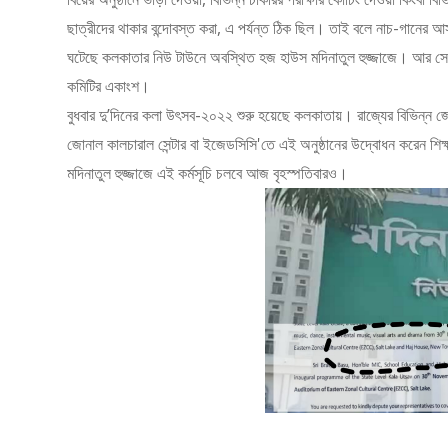
ছাত্রীদের থাকার বন্দোবস্ত করা, এ পর্যন্ত ঠিক ছিল। তাই বলে নাচ-গানে
ঘটেছে কলকাতার নিউ টাউনে অবস্থিত হজ হাউস মদিনাতুল হুজ্জাজে। আর সেখ
কমিটির একাংশ।
বুধবার দু’দিনের কলা উৎসব-২০২২ শুরু হয়েছে কলকাতায়। রাজ্যের বিভিন্ন জে
জোনাল কালচারাল সেন্টার বা ইজেডসিসি'তে এই অনুষ্ঠানের উদ্বোধন করেন শিক্ষ
মদিনাতুল হুজ্জাজে এই কর্মসূচি চলবে আজ বৃহস্পতিবারও।