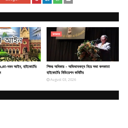
কলকাতা
গুণ্ডা-দমন আইন, হাইকোর্টের
শিশুর অধিকার - অভিভাবকত্ব নিয়ে সভা কলকাতা
ল
হাইকোর্টের মিডিয়েশন কমিটির
August 03, 2026