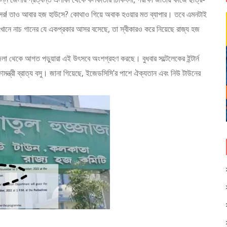
র আসর! তাও আবার হজ হাউসে? কোথাও গিয়ে অবাক হওয়ার মত ব্যাপার। তবে এমনটাই
ানে নাচ গানের যে একপ্রকার আসর বসেছে, তা স্বীকারও করে নিয়েছে রাজ্য হজ
লা থেকে আগত পড়ুয়ারা এই উৎসবে অংশগ্রহণ করছে। বুধবার সল্টেলেকের ইন্টার্ন
ামন্ত্রী ব্রাত্য বসু। জানা গিয়েছে, ইজেডসিসি’র পাশে ঐক্যতান এবং নিউ টাউনের