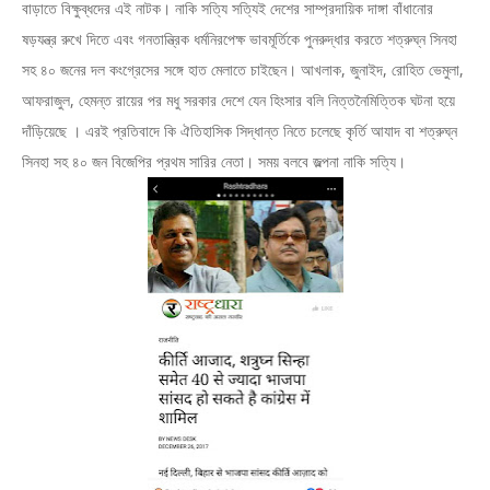
বাড়াতে বিক্ষুব্ধদের এই নাটক। নাকি সত্যি সত্যিই দেশের সাম্প্রদায়িক দাঙ্গা বাঁধানোর
ষড়যন্ত্র রুখে দিতে এবং গনতান্ত্রিক ধর্মনিরপেক্ষ ভাবমূর্তিকে পুনরুদ্ধার করতে শত্রুঘ্ন সিনহা
সহ ৪০ জনের দল কংগ্রেসের সঙ্গে হাত মেলাতে চাইছেন। আখলাক, জুনাইদ, রোহিত ভেমুলা,
আফরাজুল, হেমন্ত রায়ের পর মধু সরকার দেশে যেন হিংসার বলি নিত্তনৈমিত্তিক ঘটনা হয়ে
দাঁড়িয়েছে । এরই প্রতিবাদে কি ঐতিহাসিক সিদ্ধান্ত নিতে চলেছে কৃর্তি আযাদ বা শত্রুঘ্ন
সিনহা সহ ৪০ জন বিজেপির প্রথম সারির নেতা। সময় বলবে জল্পনা নাকি সত্যি।