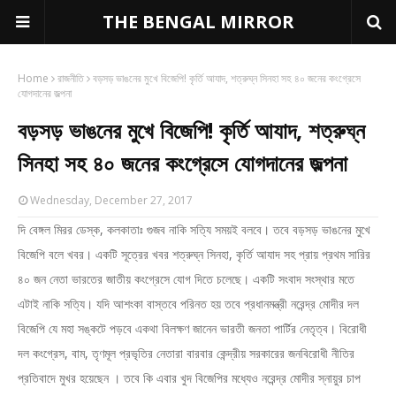
THE BENGAL MIRROR
Home
রাজনীতি
বড়সড় ভাঙনের মুখে বিজেপি! কৃর্তি আযাদ, শত্রুঘ্ন সিনহা সহ ৪০ জনের কংগ্রেসে
যোগদানের জল্পনা
বড়সড় ভাঙনের মুখে বিজেপি! কৃর্তি আযাদ, শত্রুঘ্ন
সিনহা সহ ৪০ জনের কংগ্রেসে যোগদানের জল্পনা
Wednesday, December 27, 2017
দি বেঙ্গল মিরর ডেস্ক, কলকাতাঃ গুজব নাকি সত্যি সময়ই বলবে। তবে বড়সড় ভাঙনের মুখে
বিজেপি বলে খবর। একটি সূত্রের খবর শত্রুঘ্ন সিনহা, কৃর্তি আযাদ সহ প্রায় প্রথম সারির
৪০ জন নেতা ভারতের জাতীয় কংগ্রেসে যোগ দিতে চলেছে। একটি সংবাদ সংস্থার মতে
এটাই নাকি সত্যি। যদি আশংকা বাস্তবে পরিনত হয় তবে প্রধানমন্ত্রী নরেন্দ্র মোদীর দল
বিজেপি যে মহা সঙ্কটে পড়বে একথা বিলক্ষণ জানেন ভারতী জনতা পার্টির নেতৃত্ব। বিরোধী
দল কংগ্রেস, বাম, তৃণমূল প্রভৃতির নেতারা বারবার কেন্দ্রীয় সরকারের জনবিরোধী নীতির
প্রতিবাদে মুখর হয়েছেন । তবে কি এবার খুদ বিজেপির মধ্যেও নরেন্দ্র মোদীর স্নায়ুর চাপ