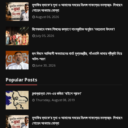
মুসাফির ক্যাফে’র সুধা ও আমাদের সময়ের নিঃসঙ্গ সাফল্যের মনস্তত্ত্ব- লিখছেন
শোয়েব আখতার মোল্যা
August 06, 2026
বিশেষভাবে সক্ষম শিশুদের কল্যাণে সাংস্কৃতিক অনুষ্ঠান 'নবচেতনা উৎসব'!
July 05, 2026
হুল দিবসে আদিবাসী ক্ষমতায়নের বার্তা মুখ্যমন্ত্রীর, সাঁওতালি ভাষার স্বীকৃতি নিয়ে
অটল-স্মরণ
June 30, 2026
Popular Posts
মন্দাক্রান্তা সেন-এর কবিতা 'বাইশে শ্রাবণ'
Thursday, August 08, 2019
মুসাফির ক্যাফে’র সুধা ও আমাদের সময়ের নিঃসঙ্গ সাফল্যের মনস্তত্ত্ব- লিখছেন
শোয়েব আখতার মোল্যা