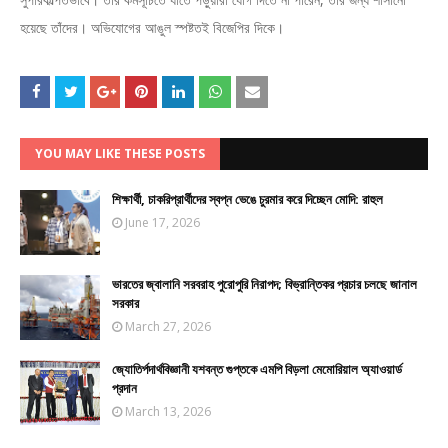
হয়েছে তাঁদের। অভিযোগের আঙুল স্পষ্টতই বিজেপির দিকে।
YOU MAY LIKE THESE POSTS
শিক্ষার্থী, চাকরিপ্রার্থীদের স্বপ্ন ভেঙে চুরমার করে দিচ্ছেন মোদি: রাহুল
June 17, 2026
ভারতের জ্বালানি সরবরাহ পুরোপুরি নিরাপদ; বিভ্রান্তিকর প্রচার চলছে জানাল
সরকার
March 27, 2026
জ্যোতির্পদার্থবিজ্ঞানী যশবন্ত গুপ্তকে এমপি বিড়লা মেমোরিয়াল অ্যাওয়ার্ড
প্রদান
March 13, 2026