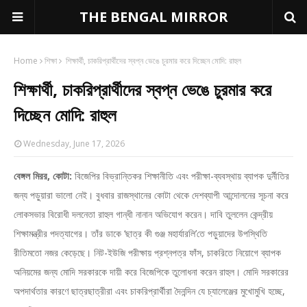
THE BENGAL MIRROR
Home
শিক্ষা
শিক্ষার্থী, চাকরিপ্রার্থীদের স্বপ্ন ভেঙে চুরমার করে দিচ্ছেন মোদি: রাহুল
শিক্ষার্থী, চাকরিপ্রার্থীদের স্বপ্ন ভেঙে চুরমার করে
দিচ্ছেন মোদি: রাহুল
Wednesday, June 17, 2026
বেঙ্গল মিরর, কোটা:
বিজেপির বিভ্রান্তিকর শিক্ষানীতি এবং পরীক্ষা-ব্যবস্থায় ব্যাপক দুর্নীতির
জন্য পড়ুয়ারা ভালো নেই। বুধবার রাজস্থানের কোটা থেকে দেশব্যাপী আন্দোলনের সূচনা করে
লোকসভার বিরোধী দলনেতা রাহুল গান্ধী নানান অভিযোগ করেন। দাবি তুললেন কেন্দ্রীয়
শিক্ষামন্ত্রীর পদত্যাগের। তাঁর ডাকে ‘ছাত্র কী গুঞ্জ মহার্যারলি’তে পড়ুয়াদের উপস্থিতি
রীতিমতো নজর কেড়েছে। নিট-ইউজি পরীক্ষায় প্রশ্নপত্র ফাঁস, চাকরিতে নিয়োগে ব্যাপক
অনিয়মের জন্য মোদি সরকারকে দায়ী করে বিজেপিকে তুলোধনা করেন রাহুল। মোদি সরকারের
অপদার্থতার কারণে ছাত্রছাত্রীরা এবং চাকরিপ্রার্থীরা দৈনন্দিন যে চ্যালেঞ্জের মুখোমুখি হচ্ছে,