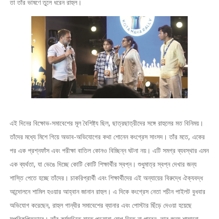
তা তাঁর ভাষণে তুলে ধরেন রাহুল।
এই দিনের বিক্ষোভ-সমাবেশের মূল বৈশিষ্ট্য ছিল, ছাত্রছাত্রীদের সঙ্গে রাহুলের মত বিনিময়।
তাঁদের মধ্যে মিশে গিয়ে অভাব-অভিযোগের কথা শোনেন কংগ্রেস সাংসদ। তাঁর মতে, একের
পর এক প্রশ্নফাঁস এবং পরীক্ষা বাতিল কোনও বিচ্ছিন্ন ঘটনা নয়। এটি সমগ্র ব্যবস্থার এমন
এক ব্যর্থতা, যা ভেঙে দিচ্ছে কোটি কোটি শিক্ষার্থীর স্বপ্ন। শুধুমাত্র স্বপ্ন দেখার জন্য
শাস্তি পেতে হচ্ছে তাঁদের। চাকরিপ্রার্থী এবং শিক্ষার্থীদের এই অন্যায়ের বিরুদ্ধে ঐক্যবদ্ধ
আন্দোলনে শামিল হওয়ার আহ্বান জানান রাহুল। এ দিকে কংগ্রেস নেতা শচীন পাইলট বুধবার
অভিযোগ করেছেন, রাহুল গান্ধীর সমাবেশের ব্যানার এবং পোস্টার ছিঁড়ে দেওয়া হয়েছে
সুপরিকল্পিতভাবে। তাঁর কর্মসূচিতে যাতে পড়ুয়ারা যোগ দিতে না পারেন, তার জন্য শাসানো