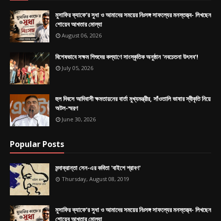
মুসাফির ক্যাফে’র সুধা ও আমাদের সময়ের নিঃসঙ্গ সাফল্যের মনস্তত্ত্ব- লিখছেন
শোয়েব আখতার মোল্যা
August 06, 2026
বিশেষভাবে সক্ষম শিশুদের কল্যাণে সাংস্কৃতিক অনুষ্ঠান 'নবচেতনা উৎসব'!
July 05, 2026
হুল দিবসে আদিবাসী ক্ষমতায়নের বার্তা মুখ্যমন্ত্রীর, সাঁওতালি ভাষার স্বীকৃতি নিয়ে
অটল-স্মরণ
June 30, 2026
Popular Posts
মন্দাক্রান্তা সেন-এর কবিতা 'বাইশে শ্রাবণ'
Thursday, August 08, 2019
মুসাফির ক্যাফে’র সুধা ও আমাদের সময়ের নিঃসঙ্গ সাফল্যের মনস্তত্ত্ব- লিখছেন
শোয়েব আখতার মোল্যা