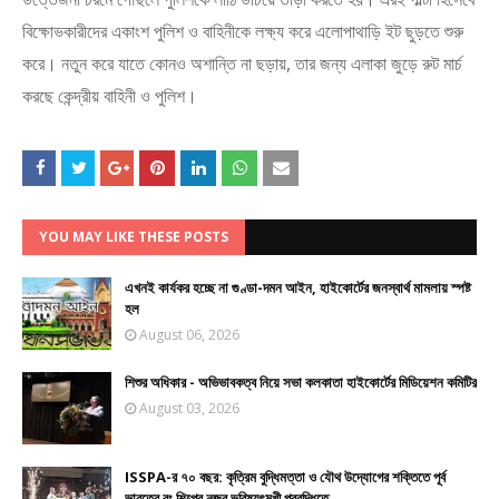
বিক্ষোভকারীদের একাংশ পুলিশ ও বাহিনীকে লক্ষ্য করে এলোপাথাড়ি ইট ছুড়তে শুরু
করে। নতুন করে যাতে কোনও অশান্তি না ছড়ায়, তার জন্য এলাকা জুড়ে রুট মার্চ
করছে কেন্দ্রীয় বাহিনী ও পুলিশ।
YOU MAY LIKE THESE POSTS
এখনই কার্যকর হচ্ছে না গুণ্ডা-দমন আইন, হাইকোর্টের জনস্বার্থ মামলায় স্পষ্ট
হল
August 06, 2026
শিশুর অধিকার - অভিভাবকত্ব নিয়ে সভা কলকাতা হাইকোর্টের মিডিয়েশন কমিটির
August 03, 2026
ISSPA-র ৭০ বছর: কৃত্রিম বুদ্ধিমত্তা ও যৌথ উদ্যোগের শক্তিতে পূর্ব
ভারতের রং শিল্পের নজর ভবিষ্যৎমুখী প্রবৃদ্ধিতে