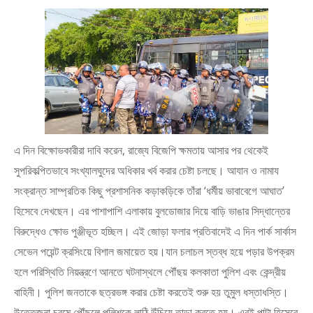
এ দিন বিক্ষোভকারীরা দাবি করেন, রাজ্যে বিজেপি ক্ষমতায় আসার পর থেকেই
সুপরিকল্পিতভাবে সংখ্যালঘুদের অধিকার খর্ব করার চেষ্টা চলছে। আযান ও নামায
সংক্রান্ত সাম্প্রতিক কিছু প্রশাসনিক কড়াকড়িকে তাঁরা ‘ধর্মীয় ভাবাবেগে আঘাত’
হিসেবে দেখছেন। এর পাশাপাশি এলাকায় বুলডোজার দিয়ে বাড়ি ভাঙার সিদ্ধান্তের
বিরুদ্ধেও ক্ষোভ পুঞ্জীভূত হচ্ছিল। এই জোড়া ফলার প্রতিবাদেই এ দিন পার্ক সার্কাস
সেভেন পয়েন্ট ক্রসিংয়ে বিশাল জমায়েত হয়।যান চলাচল স্তব্ধ হয়ে পড়ার উপক্রম
হলে পরিস্থিতি নিয়ন্ত্রণে আনতে ঘটনাস্থলে পৌঁছয় কলকাতা পুলিশ এবং কেন্দ্রীয়
বাহিনী। পুলিশ জনতাকে ছত্রভঙ্গ করার চেষ্টা করতেই শুরু হয় তুমুল ধস্তাধস্তি।
উত্তেজনা চরমে পৌঁছলে পুলিশকে লাঠি উঁচিয়ে তাড়া করতে হয়। এরই পাল্টা হিসেবে