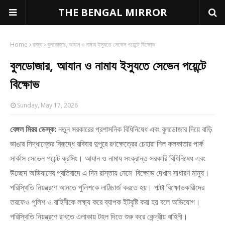
THE BENGAL MIRROR
Home
রাজ্য
বুলডোজার, আযান ও নামায ইস্যুতে সেভেন পয়েন্টে বিক্ষোভ
বুলডোজার, আযান ও নামায ইস্যুতে সেভেন পয়েন্টে
বিক্ষোভ
Sunday, May 17, 2026
বেঙ্গল মিরর ডেস্ক:
নতুন সরকারের প্রশাসনিক বিধিনিষেধ এবং বুলডোজার দিয়ে বাড়ি
ভাঙার সিদ্ধান্তের বিরুদ্ধে রবিবার দুপুরে রণক্ষেত্রের চেহারা নিল কলকাতার পার্ক
সার্কাস সেভেন পয়েন্ট ক্রসিং। আযান ও নামায সংক্রান্ত সরকারি বিধিনিষেধ এবং
উচ্ছেদ অভিযানের প্রতিবাদে এ দিন রাস্তায় নেমে বিক্ষোভ দেখান সাধারণ মানুষ।
পরিস্থিতি নিয়ন্ত্রণে আনতে পুলিশকে লাঠিচার্জ করতে হয়। পাল্টা বিক্ষোভকারীদের
তরফেও পুলিশ ও বাহিনীকে লক্ষ্য করে ব্যাপক ইটবৃষ্টি করা হয় বলে অভিযোগ।
পরিস্থিতি নিয়ন্ত্রণে রাখতে এলাকায় টহল দিতে শুরু করে কেন্দ্রীয় বাহিনী।