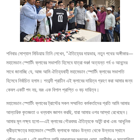
শনিবার সোশ্যাল মিডিয়ায় তিনি লেখেন, "ঐতিহ্যের দায়ভার, নতুন পথের অঙ্গীকার—
মহামেডান স্পোর্টিং ক্লাবের সভাপতি হিসেবে যাত্রা শুরু! অত্যন্ত গর্ব ও আনন্দের
সাথে জানাচ্ছি যে, আজ আমি ঐতিহ্যবাহী মহামেডান স্পোর্টিং ক্লাবের সভাপতি
হিসেবে নির্বাচিত হলাম। শতাব্দী প্রাচীন এই ক্লাবের দায়িত্ব গ্রহণ করা আমার জন্য
কেবল একটি পদ নয়, বরং এক বিশাল প্রাপ্তি ও বড় দায়িত্ব।
​মহামেডান স্পোর্টিং ক্লাবের ট্রাস্টের সকল সম্মানিত কর্মকর্তাদের প্রতি আমি আমার
আন্তরিক কৃতজ্ঞতা ও ধন্যবাদ জ্ঞাপন করছি, যারা আমার ওপর আস্থা রেখেছেন।
আমার মূল লক্ষ্য হলো—এই ক্লাবের গৌরবময় ঐতিহ্যকে অটুট রাখা এবং আধুনিক
ক্রীড়াক্ষেত্রে মহামেডান স্পোর্টিং ক্লাবকে আরও উন্নত থেকে উন্নতর স্থানে
পৌঁছে দেওয়া। ​এই লড়াইয়ে আমি আপনাদের সকলের দোয়া, আশীর্বাদ ও সহযোগিতা