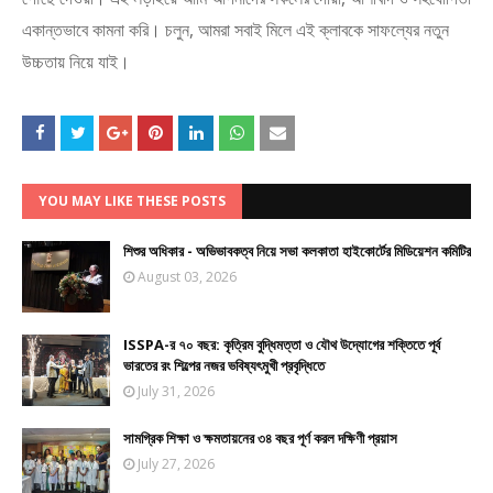
একান্তভাবে কামনা করি। চলুন, আমরা সবাই মিলে এই ক্লাবকে সাফল্যের নতুন
উচ্চতায় নিয়ে যাই।
YOU MAY LIKE THESE POSTS
শিশুর অধিকার - অভিভাবকত্ব নিয়ে সভা কলকাতা হাইকোর্টের মিডিয়েশন কমিটির
August 03, 2026
ISSPA-র ৭০ বছর: কৃত্রিম বুদ্ধিমত্তা ও যৌথ উদ্যোগের শক্তিতে পূর্ব
ভারতের রং শিল্পের নজর ভবিষ্যৎমুখী প্রবৃদ্ধিতে
July 31, 2026
সামগ্রিক শিক্ষা ও ক্ষমতায়নের ৩৪ বছর পূর্ণ করল দক্ষিণী প্রয়াস
July 27, 2026