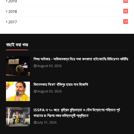
2019
46
0
2018
30
4
2017
14
9
বাছাই করা খবর
শিশুর অধিকার - অভিভাবকত্ব নিয়ে সভা কলকাতা হাইকোর্টের মিডিয়েশন কমিটির
August 03, 2026
বিধানসভায় পিকে? বাঁকিপুর হারার পথে বিজেপি!
August 03, 2026
ISSPA-র ৭০ বছর: কৃত্রিম বুদ্ধিমত্তা ও যৌথ উদ্যোগের শক্তিতে পূর্ব
ভারতের রং শিল্পের নজর ভবিষ্যৎমুখী প্রবৃদ্ধিতে
July 31, 2026