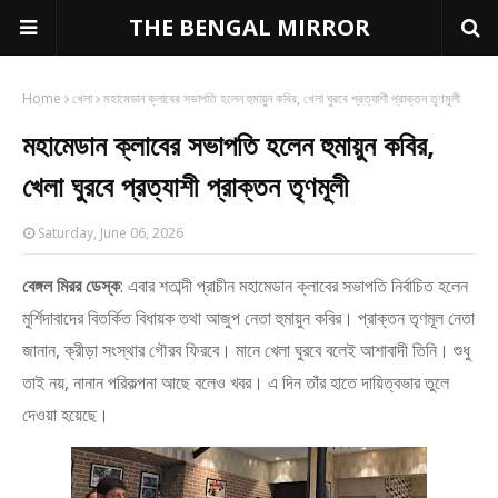
THE BENGAL MIRROR
Home
খেলা
মহামেডান ক্লাবের সভাপতি হলেন হুমায়ুন কবির, খেলা ঘুরবে প্রত্যাশী প্রাক্তন তৃণমূলী
মহামেডান ক্লাবের সভাপতি হলেন হুমায়ুন কবির,
খেলা ঘুরবে প্রত্যাশী প্রাক্তন তৃণমূলী
Saturday, June 06, 2026
বেঙ্গল মিরর ডেস্ক
: এবার শতাব্দী প্রাচীন মহামেডান ক্লাবের সভাপতি নির্বাচিত হলেন
মুর্শিদাবাদের বিতর্কিত বিধায়ক তথা আজুপ নেতা হুমায়ুন কবির। প্রাক্তন তৃণমূল নেতা
জানান, ক্রীড়া সংস্থার গৌরব ফিরবে। মানে খেলা ঘুরবে বলেই আশাবাদী তিনি। শুধু
তাই নয়, নানান পরিকল্পনা আছে বলেও খবর। এ দিন তাঁর হাতে দায়িত্বভার তুলে
দেওয়া হয়েছে।