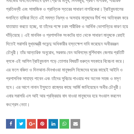
সমাজের অর্থনৈতিকভাবে দুর্বল শ্রেণির মানুষ, দিনমজুর, প্রবীণ নাগরিক, শারীরিক
প্রতিবন্ধী এবং সামাজিক ও প্রান্তিক স্তরের সাধারণ নাগরিকেরা। ট্রাইব্যুনালের
শুনানিতে হাজিরা দিতে এই সমস্ত নিঃস্ব ও অসহায় মানুষদের দীর্ঘ পথ অতিক্রম করে
যাতায়াত করতে হচ্ছে, যা তাঁদের পক্ষে চরম শারীরিক ও আর্থিক ভোগান্তির কারণ হয়ে
দাঁড়িয়েছে। এই মানবিক ও প্রশাসনিক সংকটের হাত থেকে সাধারণ মানুষকে রেহাই
দিতেই সরাসরি মুখ্যমন্ত্রী শুভেন্দু অধিকারীর হস্তক্ষেপ দাবি করেছেন অধীররঞ্জন
চৌধুরী। তাঁর আন্তরিক অনুরোধ, সরকার যেন অবিলম্বে মুর্শিদাবাদ জেলার প্রতিটি
ব্লকে এই আপিল ট্রাইব্যুনাল গড়ে তোলার বিষয়টি গুরুত্ব সহকারে বিবেচনা করে।
এর ফলে বঞ্চিত ও দিনআনা-দিনখাওয়া মানুষগুলি নিজেদের ঘরের কাছেই আইনি ও
প্রশাসনিক সাহায্য পাবেন এবং তাঁদের সুবিচার পাওয়ার পথ অনেক সহজ ও মসৃণ
হবে। এর আগে নানান ইস্যুতে রাজ্যের কাছে আর্জি জানিয়েছেন অধীর চৌধুরী।
এবার সরাসরি এস আই আর প্রক্রিয়ায় বাদ যাওয়া মানুষদের হয়ে সওয়াল করলেন
কংগ্রেস নেতা।