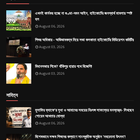
এখনই কার্যকর হচ্ছে না গুণ্ডা-দমন আইন, হাইকোর্টের জনস্বার্থ মামলায় স্পষ্ট
হল
August 06, 2026
শিশুর অধিকার - অভিভাবকত্ব নিয়ে সভা কলকাতা হাইকোর্টের মিডিয়েশন কমিটির
August 03, 2026
বিধানসভায় পিকে? বাঁকিপুর হারার পথে বিজেপি!
August 03, 2026
সাহিত্য
মুসাফির ক্যাফে’র সুধা ও আমাদের সময়ের নিঃসঙ্গ সাফল্যের মনস্তত্ত্ব- লিখছেন
শোয়েব আখতার মোল্যা
August 06, 2026
বিশেষভাবে সক্ষম শিশুদের কল্যাণে সাংস্কৃতিক অনুষ্ঠান 'নবচেতনা উৎসব'!