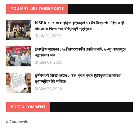
YOU MAY LIKE THESE POSTS
ISSPA-র ৭০ বছর: কৃত্রিম বুদ্ধিমত্তা ও যৌথ উদ্যোগের শক্তিতে পূর্ব
ভারতের রং শিল্পের নজর ভবিষ্যৎমুখী প্রবৃদ্ধিতে
July 31, 2026
ইন্ডাসইন্ড ব্যাঙ্কের ১২৬ নিরাপত্তারক্ষীর চাকরি সংকটে, ২০জুন রাজ্যজুড়ে
আন্দোলনের ডাক
June 01, 2026
মুর্শিদাবাদেই ডিলিট ভোটার ৫ লক্ষ, ব্লকে ব্লকে ট্রাইব্যুনালের দাবিতে
মুখ্যমন্ত্রীকে চিঠি অধীরের
May 24, 2026
POST A COMMENT
0 Comments