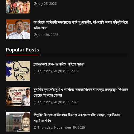
July 05, 2026
হুল দিবসে আদিবাসী ক্ষমতায়নের বার্তা মুখ্যমন্ত্রীর, সাঁওতালি ভাষার স্বীকৃতি নিয়ে
অটল-স্মরণ
June 30, 2026
Popular Posts
মন্দাক্রান্তা সেন-এর কবিতা 'বাইশে শ্রাবণ'
Thursday, August 08, 2019
মুসাফির ক্যাফে’র সুধা ও আমাদের সময়ের নিঃসঙ্গ সাফল্যের মনস্তত্ত্ব- লিখছেন
শোয়েব আখতার মোল্যা
Thursday, August 06, 2026
তিতুমীর: ইংরেজ-জমিদারদের বিরুদ্ধে এক আপোষহীন যোদ্ধা, স্বাধীনতার
লড়াইয়ে শহিদ
Thursday, November 19, 2020